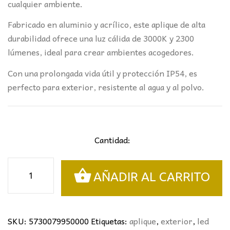
cualquier ambiente.
Fabricado en aluminio y acrílico, este aplique de alta
durabilidad ofrece una luz cálida de 3000K y 2300
lúmenes, ideal para crear ambientes acogedores.
Con una prolongada vida útil y protección IP54, es
perfecto para exterior, resistente al agua y al polvo.
Cantidad:
Aplique
AÑADIR AL CARRITO
LED
Lotus
144cm
Gris
SKU:
5730079950000
Etiquetas:
aplique
,
exterior
,
led