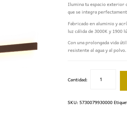
Ilumina tu espacio exterior 
que se integra perfectament
Fabricado en aluminio y acrí
luz cálida de 3000K y 1900 
Con una prolongada vida útil
resistente al agua y al polvo.
Aplique
Cantidad:
LED
Lotus
124cm
SKU:
5730079930000
Etique
Corten
Mantra
cantidad