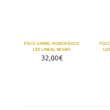
CO
FOCO CARRIL MONOFÁSICO
FOCO
E
LED LINEAL NEGRO
LE
32,00
€