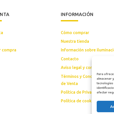
ENTA
INFORMACIÓN
ta
Cómo comprar
Nuestra tienda
ar compra
Información sobre iluminac
Contacto
Aviso legal y condiciones d
Para ofrece
Términos y Condiciones Gen
almacenar y/
tecnologías
de Venta
identificaci
afectar nega
Política de Privacidad
Política de cookies (UE)
A