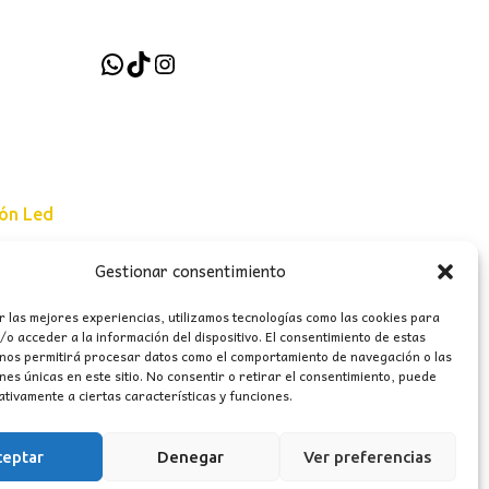
WhatsApp
TikTok
Instagram
ión Led
Gestionar consentimiento
e uso
r las mejores experiencias, utilizamos tecnologías como las cookies para
erales
o acceder a la información del dispositivo. El consentimiento de estas
 nos permitirá procesar datos como el comportamiento de navegación o las
ones únicas en este sitio. No consentir o retirar el consentimiento, puede
tivamente a ciertas características y funciones.
ceptar
Denegar
Ver preferencias