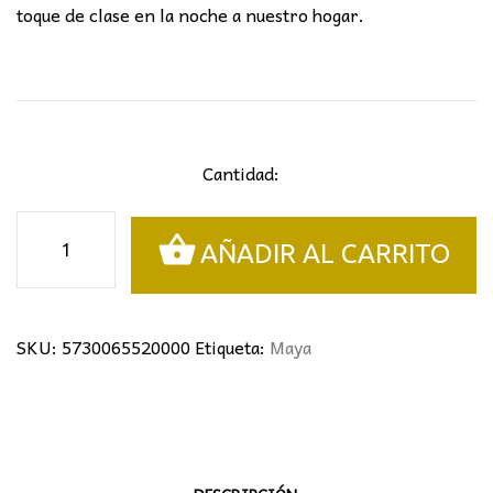
toque de clase en la noche a nuestro hogar.
Cantidad:
APLIQUE
AÑADIR AL CARRITO
EXTERIOR
MAYA
XL
cantidad
SKU:
5730065520000
Etiqueta:
Maya