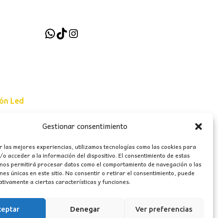
WhatsApp
TikTok
Instagram
ión Led
Gestionar consentimiento
e uso
r las mejores experiencias, utilizamos tecnologías como las cookies para
erales
o acceder a la información del dispositivo. El consentimiento de estas
 nos permitirá procesar datos como el comportamiento de navegación o las
ones únicas en este sitio. No consentir o retirar el consentimiento, puede
tivamente a ciertas características y funciones.
ceptar
Denegar
Ver preferencias