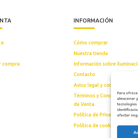
ENTA
INFORMACIÓN
ta
Cómo comprar
Nuestra tienda
ar compra
Información sobre iluminac
Contacto
Aviso legal y condiciones d
Para ofrece
Términos y Condiciones Gen
almacenar y/
tecnologías
de Venta
identificaci
afectar nega
Política de Privacidad
Política de cookies (UE)
A