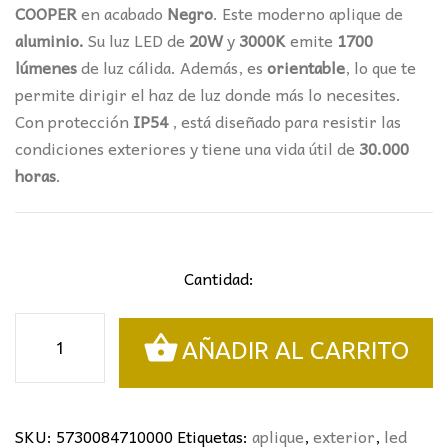
COOPER
en acabado
Negro
.
Este moderno aplique de
aluminio.
Su luz LED de
20W
y
3000K
emite
1700
lúmenes
de luz cálida. Además, es
orientable
, lo que te
permite dirigir el haz de luz donde más lo necesites.
Con protección
IP54
, está diseñado para resistir las
condiciones exteriores y tiene una vida útil de
30.000
horas
.
Cantidad:
Aplique
AÑADIR AL CARRITO
de
exterior
Orientable
COOPER
SKU:
5730084710000
Etiquetas:
aplique
,
exterior
,
led