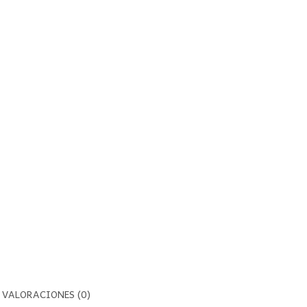
Mantra
cantidad
VALORACIONES (0)