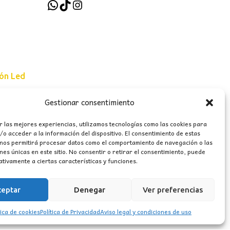
WhatsApp
TikTok
Instagram
ión Led
Gestionar consentimiento
e uso
r las mejores experiencias, utilizamos tecnologías como las cookies para
erales
o acceder a la información del dispositivo. El consentimiento de estas
 nos permitirá procesar datos como el comportamiento de navegación o las
ones únicas en este sitio. No consentir o retirar el consentimiento, puede
tivamente a ciertas características y funciones.
ceptar
Denegar
Ver preferencias
tica de cookies
Política de Privacidad
Aviso legal y condiciones de uso