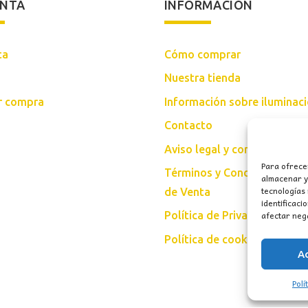
ENTA
INFORMACIÓN
ta
Cómo comprar
Nuestra tienda
ar compra
Información sobre iluminac
Contacto
Aviso legal y condiciones d
Para ofrece
Términos y Condiciones Gen
almacenar y/
tecnologías
de Venta
identificaci
afectar nega
Política de Privacidad
Política de cookies (UE)
A
Polí