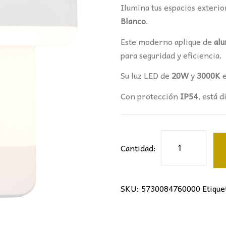
Ilumina tus espacios exterio
Blanco
.
Este moderno aplique de
alu
para seguridad y eficiencia.
Su luz LED de
20W
y
3000K
Con protección
IP54
, está 
Aplique
Cantidad:
de
exterior
con
SKU:
5730084760000
Etique
sensor
COOPER
Blanco