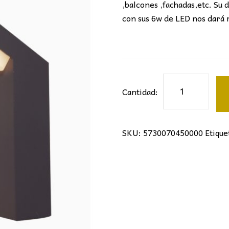
,balcones ,fachadas,etc. Su d
con sus 6w de LED nos dará 
APLIQUE
Cantidad:
ALPINE
cantidad
SKU:
5730070450000
Etique