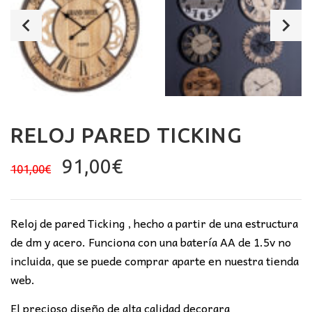
RELOJ PARED TICKING
El
El
91,00
€
101,00
€
precio
precio
original
actual
era:
es:
Reloj de pared Ticking , hecho a partir de una estructura
101,00€.
91,00€.
de dm y acero. Funciona con una batería AA de 1.5v no
incluida, que se puede comprar aparte en nuestra tienda
web.
El precioso diseño de alta calidad decorara