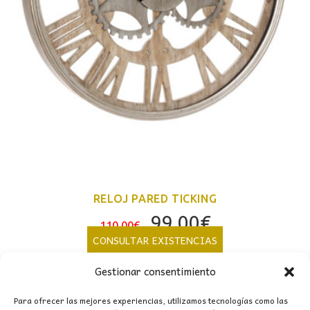
RELOJ PARED TICKING
El
El
99,00
€
110,00
€
precio
precio
CONSULTAR EXISTENCIAS
original
actual
Gestionar consentimiento
era:
es:
110,00€.
99,00€.
Para ofrecer las mejores experiencias, utilizamos tecnologías como las