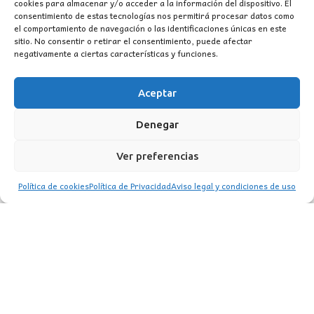
cookies para almacenar y/o acceder a la información del dispositivo. El
consentimiento de estas tecnologías nos permitirá procesar datos como
el comportamiento de navegación o las identificaciones únicas en este
sitio. No consentir o retirar el consentimiento, puede afectar
negativamente a ciertas características y funciones.
Aceptar
CONTACTO
Denegar
MI CUENTA
Ver preferencias
INFORMACIÓN
Política de cookies
Política de Privacidad
Aviso legal y condiciones de uso
WhatsApp
TikTok
Instagram
LUZ
Garden
© 2016 . Todos los derechos reservados.
BACK TO TOP