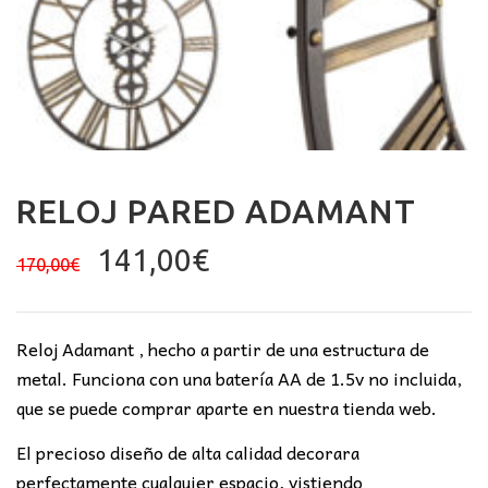
RELOJ PARED ADAMANT
El
El
141,00
€
170,00
€
precio
precio
original
actual
era:
es:
Reloj Adamant , hecho a partir de una estructura de
170,00€.
141,00€.
metal. Funciona con una batería AA de 1.5v no incluida,
que se puede comprar aparte en nuestra tienda web.
El precioso diseño de alta calidad decorara
perfectamente cualquier espacio, vistiendo