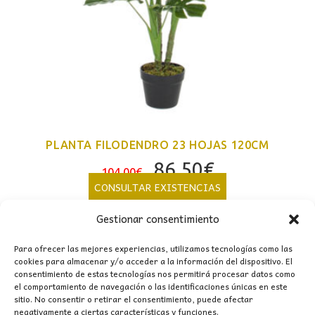
PLANTA FILODENDRO 23 HOJAS 120CM
El
El
86,50
€
104,00
€
precio
precio
CONSULTAR EXISTENCIAS
original
actual
Gestionar consentimiento
era:
es:
104,00€.
86,50€.
Para ofrecer las mejores experiencias, utilizamos tecnologías como las
cookies para almacenar y/o acceder a la información del dispositivo. El
consentimiento de estas tecnologías nos permitirá procesar datos como
el comportamiento de navegación o las identificaciones únicas en este
sitio. No consentir o retirar el consentimiento, puede afectar
negativamente a ciertas características y funciones.