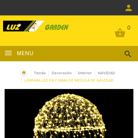
0
0
MENU
Tienda
Decoración
Interior
NAVIDAD
LÁMPARA LED EN FORMA DE MEDUSA DE NAVIDAD
OFERTA