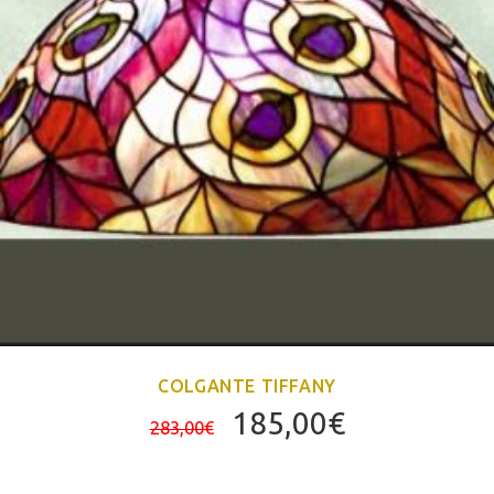
COLGANTE TIFFANY
El
El
185,00
€
283,00
€
precio
precio
original
actual