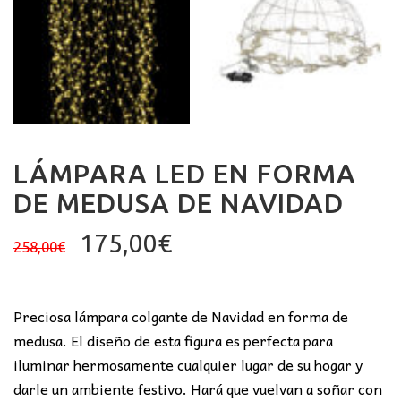
LÁMPARA LED EN FORMA
DE MEDUSA DE NAVIDAD
El
El
175,00
€
258,00
€
precio
precio
original
actual
era:
es:
Preciosa lámpara colgante de Navidad en forma de
258,00€.
175,00€.
medusa. El diseño de esta figura es perfecta para
iluminar hermosamente cualquier lugar de su hogar y
darle un ambiente festivo. Hará que vuelvan a soñar con