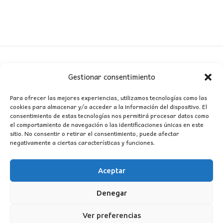
era:
es:
283,00€.
185,00€.
Gestionar consentimiento
CONTACTO
Para ofrecer las mejores experiencias, utilizamos tecnologías como las
cookies para almacenar y/o acceder a la información del dispositivo. El
MI CUENTA
consentimiento de estas tecnologías nos permitirá procesar datos como
el comportamiento de navegación o las identificaciones únicas en este
sitio. No consentir o retirar el consentimiento, puede afectar
INFORMACIÓN
negativamente a ciertas características y funciones.
WhatsApp
TikTok
Instagram
Aceptar
Denegar
LUZ
Garden
© 2016 . Todos los derechos reservados.
Ver preferencias