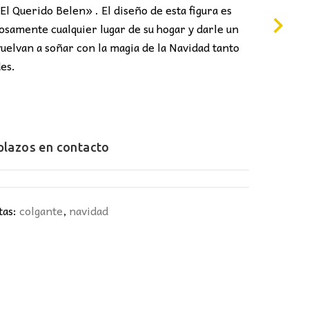
:
El Querido Belen» . El diseño de esta figura es
8,00€.
samente cualquier lugar de su hogar y darle un
uelvan a soñar con la magia de la Navidad tanto
des.
 plazos en
contacto
tas:
colgante
,
navidad