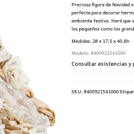
era:
es
Preciosa figura de Navidad «
152,00€.
11
perfecta para decorar hermo
ambiente festivo. Hará que v
los pequeños como los gran
Medidas: 28 x 17,5 x 40,6h
Modelo: 8400921541000
Consultar existencias y
SKU:
8400921541000
Etique