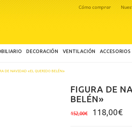
Cómo comprar
Nues
BILIARIO
DECORACIÓN
VENTILACIÓN
ACCESORIOS
RA DE NAVIDAD «EL QUERIDO BELÉN»
FIGURA DE N
BELÉN»
El
El
118,00
€
152,00
€
precio
pr
original
ac