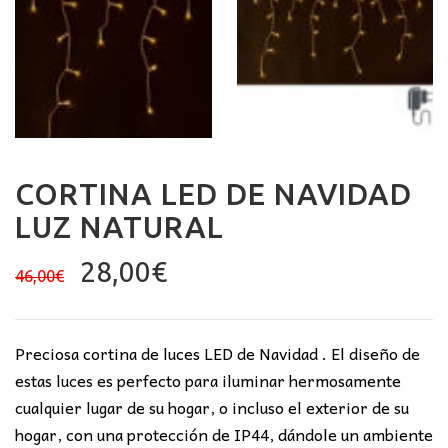
CORTINA LED DE NAVIDAD
LUZ NATURAL
El
El
28,00
€
46,00
€
precio
precio
original
actual
era:
es:
Preciosa cortina de luces LED de Navidad . El diseño de
46,00€.
28,00€.
estas luces es perfecto para iluminar hermosamente
cualquier lugar de su hogar, o incluso el exterior de su
hogar, con una protección de IP44, dándole un ambiente