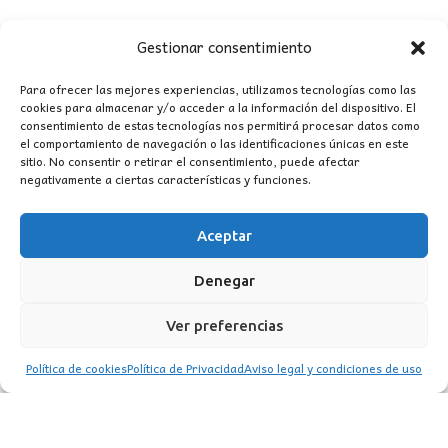
268,00€.
165,00€.
Gestionar consentimiento
Para ofrecer las mejores experiencias, utilizamos tecnologías como las
cookies para almacenar y/o acceder a la información del dispositivo. El
consentimiento de estas tecnologías nos permitirá procesar datos como
CONTACTO
el comportamiento de navegación o las identificaciones únicas en este
sitio. No consentir o retirar el consentimiento, puede afectar
negativamente a ciertas características y funciones.
MI CUENTA
Aceptar
INFORMACIÓN
WhatsApp
TikTok
Instagram
Denegar
Ver preferencias
Política de cookies
Política de Privacidad
Aviso legal y condiciones de uso
LUZ
Garden
© 2016 . Todos los derechos reservados.
BACK TO TOP