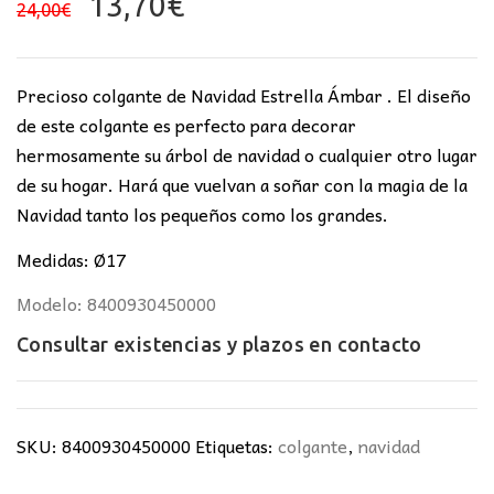
El
El
13,70
€
24,00
€
precio
precio
original
actual
era:
es:
Precioso colgante de Navidad Estrella Ámbar . El diseño
24,00€.
13,70€.
de este colgante es perfecto para decorar
hermosamente su árbol de navidad o cualquier otro lugar
de su hogar. Hará que vuelvan a soñar con la magia de la
Navidad tanto los pequeños como los grandes.
Medidas: Ø17
Modelo: 8400930450000
Consultar existencias y plazos en
contacto
SKU:
8400930450000
Etiquetas:
colgante
,
navidad