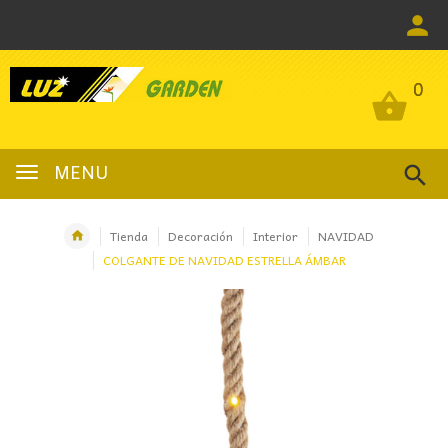
0
0
MENU
Tienda
Decoración
Interior
NAVIDAD
COLGANTE DE NAVIDAD ESTRELLA ÁMBAR
OFERTA