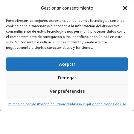
precio
precio
Gestionar consentimiento
original
actual
era:
es:
Para ofrecer las mejores experiencias, utilizamos tecnologías como las
cookies para almacenar y/o acceder a la información del dispositivo. El
240,00€.
231,00€.
consentimiento de estas tecnologías nos permitirá procesar datos como
el comportamiento de navegación o las identificaciones únicas en este
sitio. No consentir o retirar el consentimiento, puede afectar
negativamente a ciertas características y funciones.
Aceptar
CONTACTO
Denegar
MI CUENTA
Ver preferencias
INFORMACIÓN
Política de cookies
Política de Privacidad
Aviso legal y condiciones de uso
WhatsApp
TikTok
Instagram