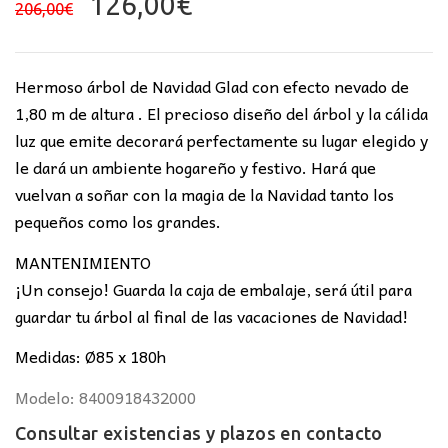
El
El
126,00
€
206,00
€
precio
precio
original
actual
era:
es:
Hermoso árbol de Navidad Glad con efecto nevado de
206,00€.
126,00€.
1,80 m de altura . El precioso diseño del árbol y la cálida
luz que emite decorará perfectamente su lugar elegido y
le dará un ambiente hogareño y festivo. Hará que
vuelvan a soñar con la magia de la Navidad tanto los
pequeños como los grandes.
MANTENIMIENTO
¡Un consejo! Guarda la caja de embalaje, será útil para
guardar tu árbol al final de las vacaciones de Navidad!
Medidas: Ø85 x 180h
Modelo: 8400918432000
Consultar existencias y plazos en
contacto