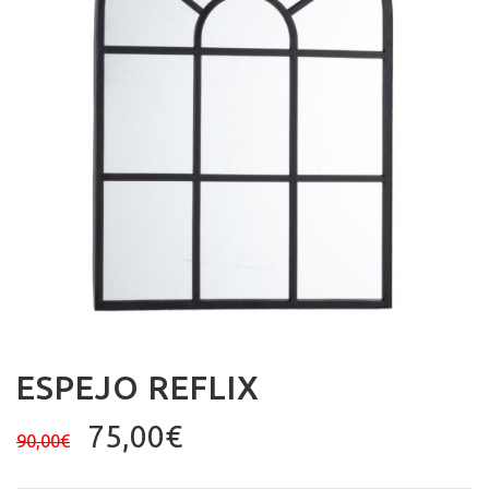
ESPEJO REFLIX
El
El
75,00
€
90,00
€
precio
precio