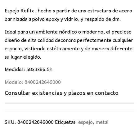
original
actual
era:
es:
Espejo Reflix , hecho a partir de una estructura de acero
90,00€.
75,00€.
barnizada a polvo epoxy y vidrio, y respaldo de dm.
Ideal para un ambiente nórdico o moderno, el precioso
diseño de alta calidad decorara perfectamente cualquier
espacio, vistiendo estéticamente y de manera diferente
su lugar elegido.
Medidas: 58x3x86.5h
Modelo: 8400242646000
Consultar existencias y plazos en
contacto
SKU:
8400242646000
Etiquetas:
espejo
,
metal