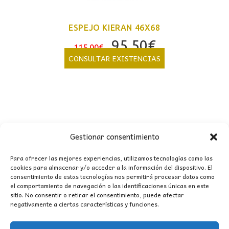
ESPEJO KIERAN 46X68
El
El
95,50
€
115,00
€
precio
precio
CONSULTAR EXISTENCIAS
original
actual
era:
es:
115,00€.
95,50€.
Gestionar consentimiento
Para ofrecer las mejores experiencias, utilizamos tecnologías como las
cookies para almacenar y/o acceder a la información del dispositivo. El
consentimiento de estas tecnologías nos permitirá procesar datos como
CONTACTO
el comportamiento de navegación o las identificaciones únicas en este
sitio. No consentir o retirar el consentimiento, puede afectar
negativamente a ciertas características y funciones.
MI CUENTA