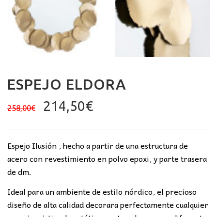
ESPEJO ELDORA
El
El
214,50
€
258,00
€
precio
precio
original
actual
era:
es:
Espejo Ilusión , hecho a partir de una estructura de
258,00€.
214,50€.
acero con revestimiento en polvo epoxi, y parte trasera
de dm.
Ideal para un ambiente de estilo nórdico, el precioso
diseño de alta calidad decorara perfectamente cualquier