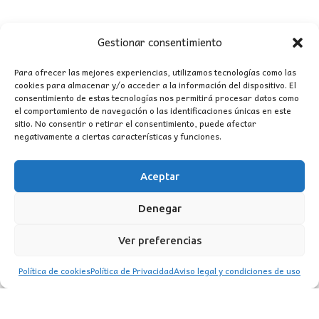
Gestionar consentimiento
Para ofrecer las mejores experiencias, utilizamos tecnologías como las
cookies para almacenar y/o acceder a la información del dispositivo. El
consentimiento de estas tecnologías nos permitirá procesar datos como
CONTACTO
el comportamiento de navegación o las identificaciones únicas en este
sitio. No consentir o retirar el consentimiento, puede afectar
negativamente a ciertas características y funciones.
MI CUENTA
Aceptar
INFORMACIÓN
WhatsApp
TikTok
Instagram
Denegar
Ver preferencias
Política de cookies
Política de Privacidad
Aviso legal y condiciones de uso
LUZ
Garden
© 2016 . Todos los derechos reservados.