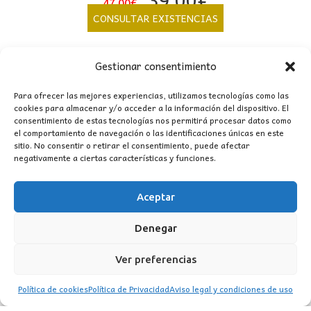
39,00
€
47,00
€
precio
precio
CONSULTAR EXISTENCIAS
original
actual
era:
es:
Gestionar consentimiento
47,00€.
39,00€.
Para ofrecer las mejores experiencias, utilizamos tecnologías como las
cookies para almacenar y/o acceder a la información del dispositivo. El
consentimiento de estas tecnologías nos permitirá procesar datos como
el comportamiento de navegación o las identificaciones únicas en este
sitio. No consentir o retirar el consentimiento, puede afectar
negativamente a ciertas características y funciones.
CONTACTO
Aceptar
MI CUENTA
Denegar
INFORMACIÓN
Ver preferencias
WhatsApp
TikTok
Instagram
Política de cookies
Política de Privacidad
Aviso legal y condiciones de uso