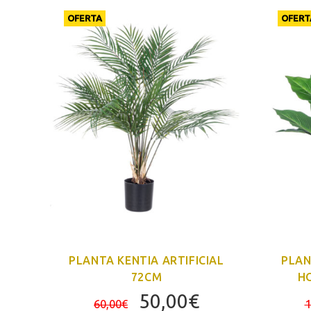
OFERTA
OFERT
 CON
PLANTA KENTIA ARTIFICIAL
PLAN
72CM
HO
l
El
El
50,00
€
60,00
€
1