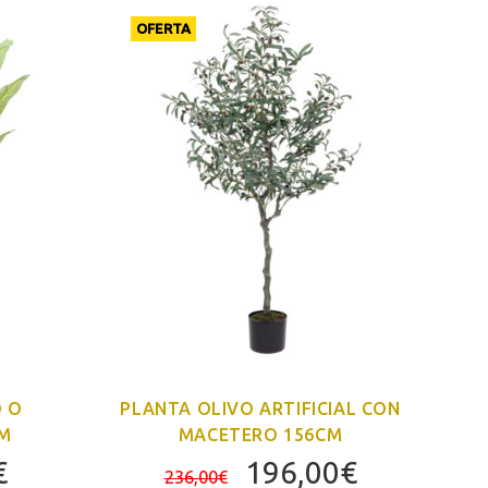
OFERTA
O
 O
PLANTA OLIVO ARTIFICIAL CON
P
CM
MACETERO 156CM
El
El
El
€
196,00
€
236,00
€