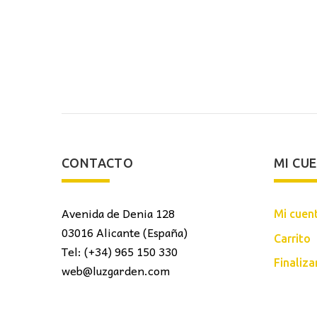
recio
precio
precio
ctual
original
actual
s:
era:
es:
.
8,00€.
60,00€.
50,00€.
CONTACTO
MI CU
Avenida de Denia 128
Mi cuen
03016 Alicante (España)
Carrito
Tel: (+34) 965 150 330
Finaliz
web@luzgarden.com