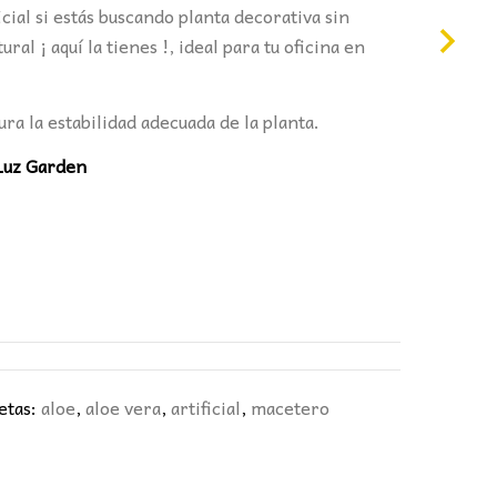
icial si estás buscando planta decorativa sin
0€.
al ¡ aquí la tienes !, ideal para tu oficina en
ra la estabilidad adecuada de la planta.
Luz Garden
etas:
aloe
,
aloe vera
,
artificial
,
macetero