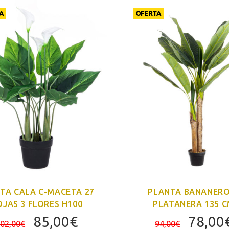
A
OFERTA
TA CALA C-MACETA 27
PLANTA BANANERO
JAS 3 FLORES H100
PLATANERA 135 
El
El
El
85,00
€
78,00
02,00
€
94,00
€