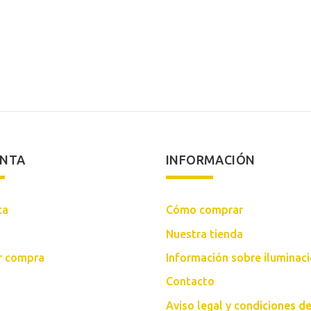
precio
precio
precio
original
actual
origin
era:
es:
era:
102,00€.
85,00€.
94,00
ENTA
INFORMACIÓN
ta
Cómo comprar
Nuestra tienda
ar compra
Información sobre iluminac
Contacto
Aviso legal y condiciones d