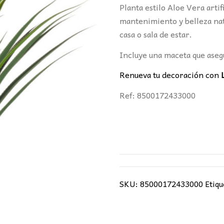
era:
es:
Planta estilo Aloe Vera artif
74,00€.
61,5
mantenimiento y belleza natur
casa o sala de estar.
Incluye una maceta que asegu
Renueva tu decoración con
Ref: 8500172433000
SKU:
85000172433000
Etiqu