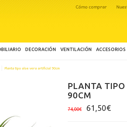
Cómo comprar
Nues
BILIARIO
DECORACIÓN
VENTILACIÓN
ACCESORIOS
Planta tipo aloe vera artificial 90cm
PLANTA TIPO 
90CM
El
El
61,50
€
74,00
€
precio
prec
original
actu