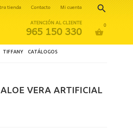
tra tienda
Contacto
Mi cuenta
ATENCIÓN AL CLIENTE
0
965 150 330
TIFFANY
CATÁLOGOS
ALOE VERA ARTIFICIAL
io
al