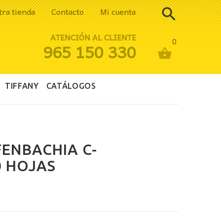
tra tienda
Contacto
Mi cuenta
ATENCIÓN AL CLIENTE
0
965 150 330
TIFFANY
CATÁLOGOS
FENBACHIA C-
 HOJAS
ecio
tual