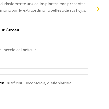
:
indudablemente una de las plantas más presentes
8,00€.
inaria por la extraordinaria belleza de sus hojas.
Luz Garden
el precio del artículo.
tas:
artificial
,
Decoración
,
dieffenbachia
,