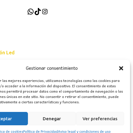
WhatsApp
TikTok
Instagram
ión Led
Gestionar consentimiento
e uso
r las mejores experiencias, utilizamos tecnologías como las cookies para
erales
o acceder a la información del dispositivo. El consentimiento de estas
 nos permitirá procesar datos como el comportamiento de navegación o las
ones únicas en este sitio. No consentir o retirar el consentimiento, puede
tivamente a ciertas características y funciones.
ceptar
Denegar
Ver preferencias
tica de cookies
Política de Privacidad
Aviso legal y condiciones de uso