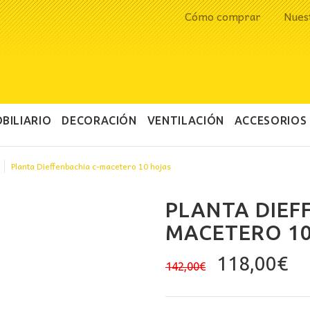
Cómo comprar
Nues
BILIARIO
DECORACIÓN
VENTILACIÓN
ACCESORIOS
Planta Dieffenbachia c-macetero 10 hojas
PLANTA DIEF
MACETERO 10
El
El
118,00
€
142,00
€
precio
pr
original
ac