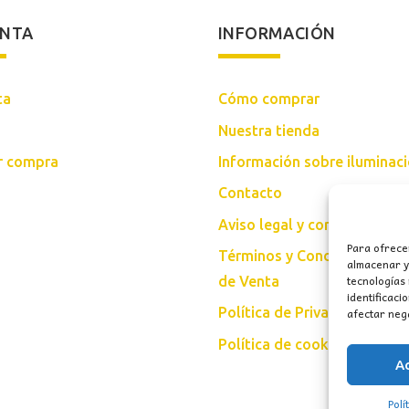
ENTA
INFORMACIÓN
ta
Cómo comprar
Nuestra tienda
ar compra
Información sobre iluminac
Contacto
Aviso legal y condiciones d
Para ofrece
Términos y Condiciones Gen
almacenar y/
tecnologías
de Venta
identificaci
afectar nega
Política de Privacidad
Política de cookies (UE)
A
Polí