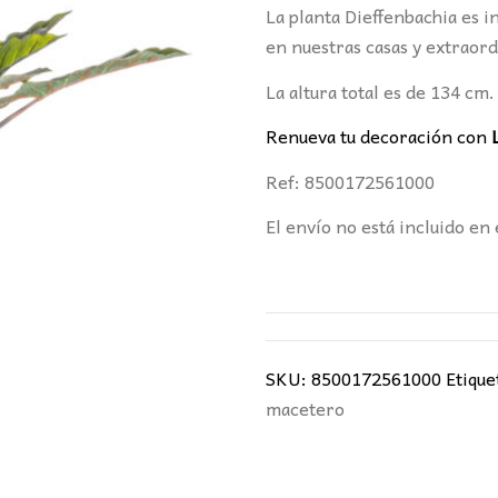
era:
es
La planta Dieffenbachia es 
142,00€.
11
en nuestras casas y extraord
La altura total es de 134 cm.
Renueva tu decoración con
Ref: 8500172561000
El envío no está incluido en 
SKU:
8500172561000
Etique
macetero