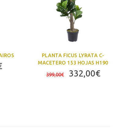
AIROS
PLANTA FICUS LYRATA C-
D
MACETERO 153 HOJAS H190
El
€
El
El
332,00
€
precio
399,00
€
precio
precio
al
actual
original
actual
es:
era:
es:
€.
51,00€.
399,00€.
332,00€.