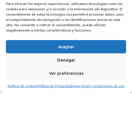
63,00€.
52,50€.
Para ofrecer las mejores experiencias, utilizamos tecnologías como las
cookies para almacenar y/o acceder a la información del dispositivo. El
consentimiento de estas tecnologías nos permitirá procesar datos como
el comportamiento de navegación o las identificaciones únicas en este
sitio. No consentir o retirar el consentimiento, puede afectar
negativamente a ciertas características y funciones.
Aceptar
CONTACTO
Denegar
MI CUENTA
Ver preferencias
INFORMACIÓN
Política de cookies
Política de Privacidad
Aviso legal y condiciones de uso
WhatsApp
TikTok
Instagram
LUZ
Garden
© 2016 . Todos los derechos reservados.