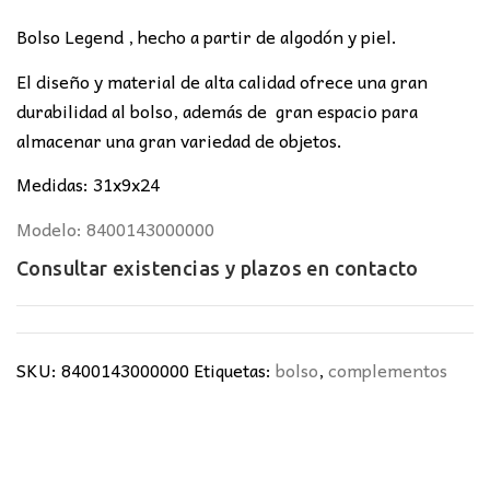
original
actual
era:
es:
Bolso Legend , hecho a partir de algodón y piel.
46,00€.
38,00€.
El diseño y material de alta calidad ofrece una gran
durabilidad al bolso, además de gran espacio para
almacenar una gran variedad de objetos.
Medidas: 31x9x24
Modelo: 8400143000000
Consultar existencias y plazos en
contacto
SKU:
8400143000000
Etiquetas:
bolso
,
complementos