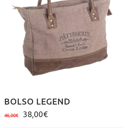
BOLSO LEGEND
El
El
38,00
€
46,00
€
precio
precio