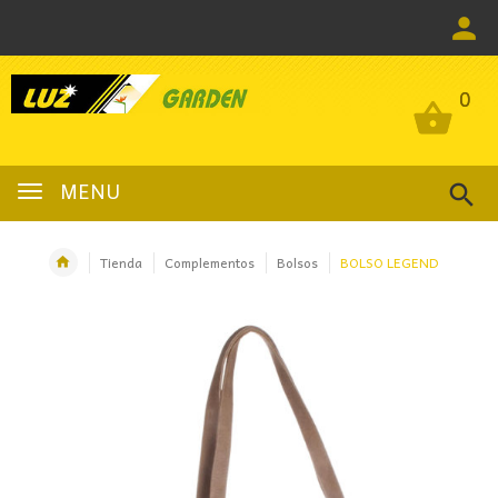
0
0
MENU
Tienda
Complementos
Bolsos
BOLSO LEGEND
OFERTA