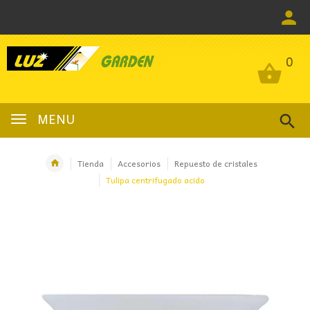
0
0
MENU
Tienda
Accesorios
Repuesto de cristales
Tulipa centrifugado acido