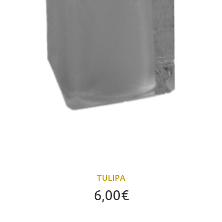
TULIPA
6,00
€