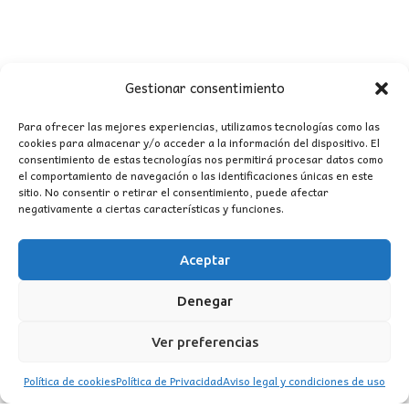
Gestionar consentimiento
Para ofrecer las mejores experiencias, utilizamos tecnologías como las
cookies para almacenar y/o acceder a la información del dispositivo. El
consentimiento de estas tecnologías nos permitirá procesar datos como
CONTACTO
el comportamiento de navegación o las identificaciones únicas en este
sitio. No consentir o retirar el consentimiento, puede afectar
negativamente a ciertas características y funciones.
MI CUENTA
Aceptar
INFORMACIÓN
WhatsApp
TikTok
Instagram
Denegar
Ver preferencias
Política de cookies
Política de Privacidad
Aviso legal y condiciones de uso
LUZ
Garden
© 2016 . Todos los derechos reservados.