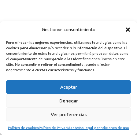
Gestionar consentimiento
Para ofrecer las mejores experiencias, utilizamos tecnologías como las
cookies para almacenar y/o acceder a la información del dispositivo. El
consentimiento de estas tecnologías nos permitirá procesar datos como
CONTACTO
el comportamiento de navegación o las identificaciones únicas en este
sitio. No consentir o retirar el consentimiento, puede afectar
negativamente a ciertas características y funciones.
MI CUENTA
Aceptar
INFORMACIÓN
WhatsApp
TikTok
Instagram
Denegar
Ver preferencias
Política de cookies
Política de Privacidad
Aviso legal y condiciones de uso
LUZ
Garden
© 2016 . Todos los derechos reservados.