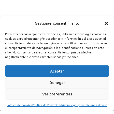
Gestionar consentimiento
Para ofrecer las mejores experiencias, utilizamos tecnologías como las
cookies para almacenar y/o acceder a la información del dispositivo. El
consentimiento de estas tecnologías nos permitirá procesar datos como
CONTACTO
el comportamiento de navegación o las identificaciones únicas en este
sitio. No consentir o retirar el consentimiento, puede afectar
negativamente a ciertas características y funciones.
MI CUENTA
Aceptar
INFORMACIÓN
WhatsApp
TikTok
Instagram
Denegar
Ver preferencias
Política de cookies
Política de Privacidad
Aviso legal y condiciones de uso
LUZ
Garden
© 2016 . Todos los derechos reservados.