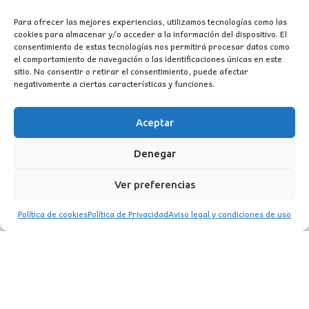
Para ofrecer las mejores experiencias, utilizamos tecnologías como las
cookies para almacenar y/o acceder a la información del dispositivo. El
consentimiento de estas tecnologías nos permitirá procesar datos como
el comportamiento de navegación o las identificaciones únicas en este
sitio. No consentir o retirar el consentimiento, puede afectar
negativamente a ciertas características y funciones.
Aceptar
CONTACTO
Denegar
MI CUENTA
Ver preferencias
INFORMACIÓN
Política de cookies
Política de Privacidad
Aviso legal y condiciones de uso
WhatsApp
TikTok
Instagram
LUZ
Garden
© 2016 . Todos los derechos reservados.