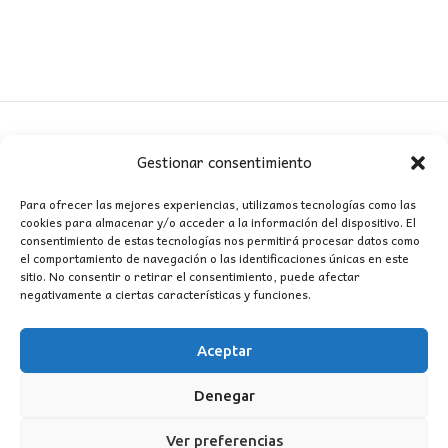
Gestionar consentimiento
CONTACTO
Para ofrecer las mejores experiencias, utilizamos tecnologías como las
cookies para almacenar y/o acceder a la información del dispositivo. El
MI CUENTA
consentimiento de estas tecnologías nos permitirá procesar datos como
el comportamiento de navegación o las identificaciones únicas en este
sitio. No consentir o retirar el consentimiento, puede afectar
INFORMACIÓN
negativamente a ciertas características y funciones.
WhatsApp
TikTok
Instagram
Aceptar
Denegar
LUZ
Garden
© 2016 . Todos los derechos reservados.
Ver preferencias