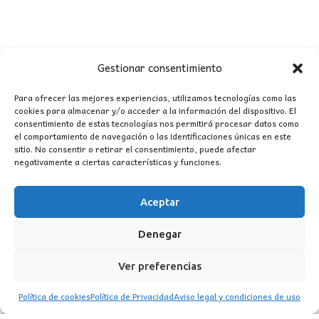
Gestionar consentimiento
Para ofrecer las mejores experiencias, utilizamos tecnologías como las
cookies para almacenar y/o acceder a la información del dispositivo. El
consentimiento de estas tecnologías nos permitirá procesar datos como
CONTACTO
el comportamiento de navegación o las identificaciones únicas en este
sitio. No consentir o retirar el consentimiento, puede afectar
negativamente a ciertas características y funciones.
MI CUENTA
Aceptar
INFORMACIÓN
WhatsApp
TikTok
Instagram
Denegar
Ver preferencias
Política de cookies
Política de Privacidad
Aviso legal y condiciones de uso
LUZ
Garden
© 2016 . Todos los derechos reservados.