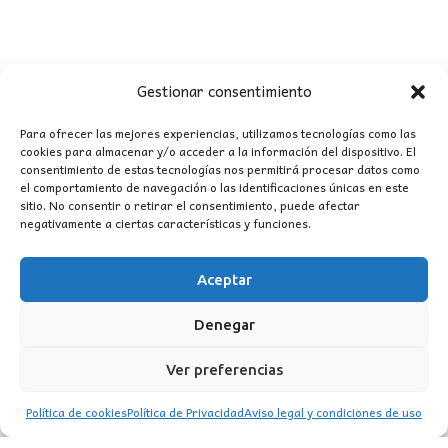
Gestionar consentimiento
Para ofrecer las mejores experiencias, utilizamos tecnologías como las
cookies para almacenar y/o acceder a la información del dispositivo. El
consentimiento de estas tecnologías nos permitirá procesar datos como
CONTACTO
el comportamiento de navegación o las identificaciones únicas en este
sitio. No consentir o retirar el consentimiento, puede afectar
negativamente a ciertas características y funciones.
MI CUENTA
Aceptar
INFORMACIÓN
WhatsApp
TikTok
Instagram
Denegar
Ver preferencias
Política de cookies
Política de Privacidad
Aviso legal y condiciones de uso
LUZ
Garden
© 2016 . Todos los derechos reservados.