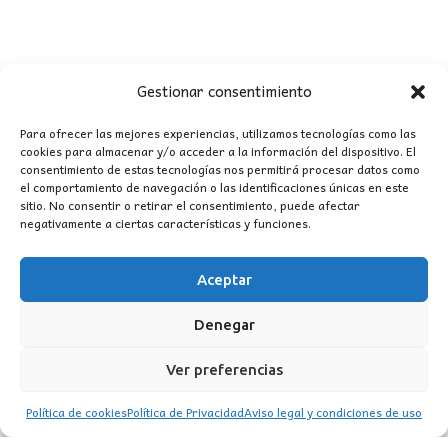
Gestionar consentimiento
Para ofrecer las mejores experiencias, utilizamos tecnologías como las
cookies para almacenar y/o acceder a la información del dispositivo. El
consentimiento de estas tecnologías nos permitirá procesar datos como
CONTACTO
el comportamiento de navegación o las identificaciones únicas en este
sitio. No consentir o retirar el consentimiento, puede afectar
negativamente a ciertas características y funciones.
MI CUENTA
Aceptar
INFORMACIÓN
WhatsApp
TikTok
Instagram
Denegar
Ver preferencias
Política de cookies
Política de Privacidad
Aviso legal y condiciones de uso
LUZ
Garden
© 2016 . Todos los derechos reservados.