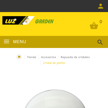
0
0
MENU
Tienda
Accesorios
Repuesto de cristales
Cristal de plafón