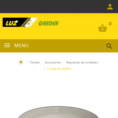
0
0
MENU
Tienda
Accesorios
Repuesto de cristales
Cristal de plafón