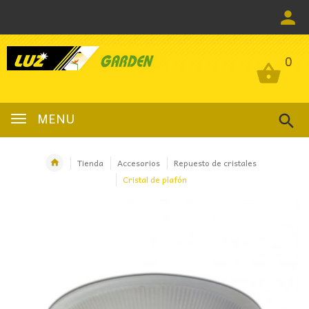
0
0
MENU
Tienda
Accesorios
Repuesto de cristales
Cristal de plafón