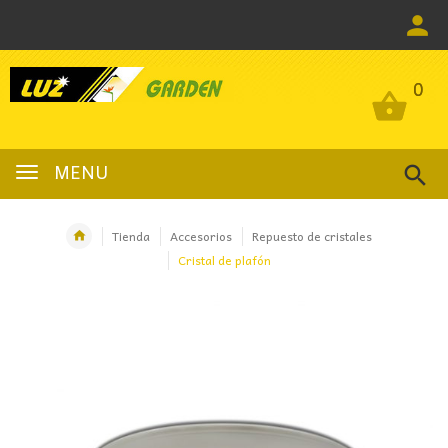
0
0
MENU
Tienda
Accesorios
Repuesto de cristales
Cristal de plafón