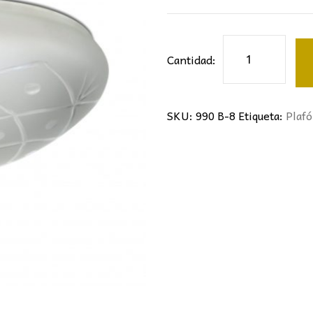
Cristal
Cantidad:
de
plafón
cantidad
SKU:
990 B-8
Etiqueta:
Plafó