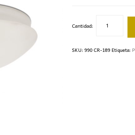
Cristal
Cantidad:
de
plafón
cantidad
SKU:
990 CR-189
Etiqueta:
P