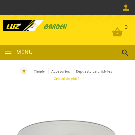
0
0
MENU
Tienda
Accesorios
Repuesto de cristales
Cristal de plafón