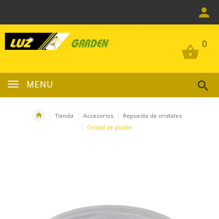
0
0
MENU
Tienda
Accesorios
Repuesto de cristales
Cristal de plafón