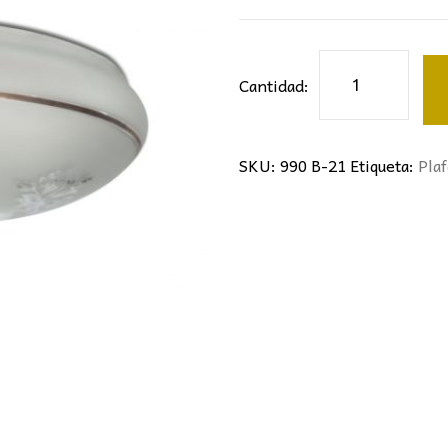
Cristal
Cantidad:
de
plafón
cantidad
SKU:
990 B-21
Etiqueta:
Pla