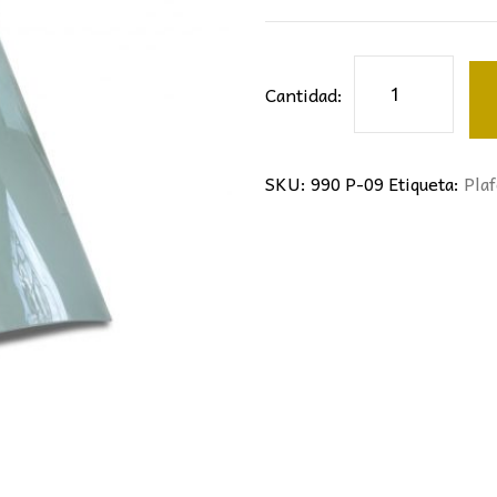
Cristal
Cantidad:
de
plafón
cantidad
SKU:
990 P-09
Etiqueta:
Pla