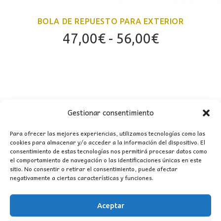
BOLA DE REPUESTO PARA EXTERIOR
Rango
47,00
€
-
56,00
€
de
precios:
desde
47,00€
hasta
Gestionar consentimiento
56,00€
Para ofrecer las mejores experiencias, utilizamos tecnologías como las
cookies para almacenar y/o acceder a la información del dispositivo. El
consentimiento de estas tecnologías nos permitirá procesar datos como
CONTACTO
el comportamiento de navegación o las identificaciones únicas en este
sitio. No consentir o retirar el consentimiento, puede afectar
negativamente a ciertas características y funciones.
MI CUENTA
Aceptar
INFORMACIÓN