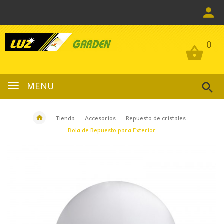
0
0
MENU
Tienda
Accesorios
Repuesto de cristales
Bola de Repuesto para Exterior