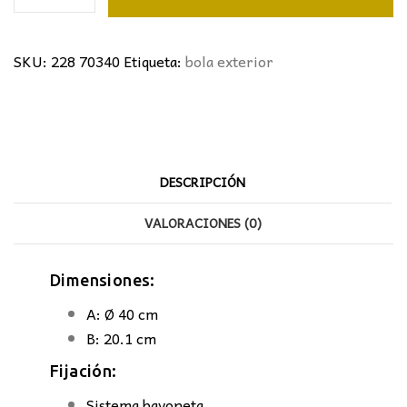
Repuesto
para
Exterior
SKU:
228 70340
Etiqueta:
bola exterior
cantidad
DESCRIPCIÓN
VALORACIONES (0)
Dimensiones:
A: Ø 40 cm
B: 20.1 cm
Fijación:
Sistema bayoneta