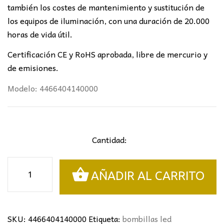
también los costes de mantenimiento y sustitución de
los equipos de iluminación, con una duración de 20.000
horas de vida útil.
Certificación CE y RoHS aprobada, libre de mercurio y
de emisiones.
Modelo: 4466404140000
Cantidad:
Bombilla
AÑADIR AL CARRITO
LED
Filamento
Vela
Transparente
SKU:
4466404140000
Etiqueta:
bombillas led