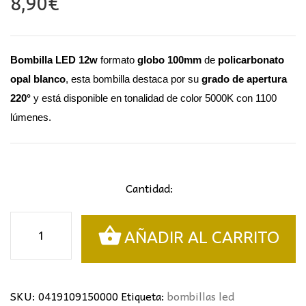
8,90
€
Bombilla LED 12w
formato
globo 100mm
de
policarbonato
opal blanco
, esta bombilla destaca por su
grado de apertura
220°
y está disponible en tonalidad de color 5000K con 1100
lúmenes.
Cantidad:
Bombilla
AÑADIR AL CARRITO
LED
Globo
12w
G100
SKU:
0419109150000
Etiqueta:
bombillas led