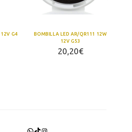
 12V G4
BOMBILLA LED AR/QR111 12W
B
12V G53
20,20
€
WhatsApp
TikTok
Instagram