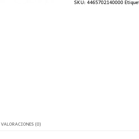
SKU:
4465702140000
Etique
Transparente
2W
E14
cantidad
VALORACIONES (0)