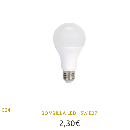
 G24
BOMBILLA LED 15W E27
B
2,30
€