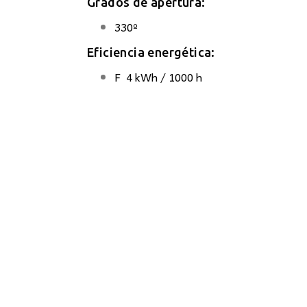
Grados de apertura:
330º
Eficiencia energética:
F 4 kWh / 1000 h