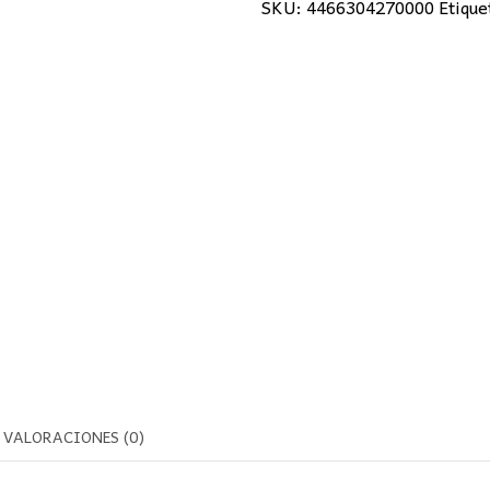
SKU:
4466304270000
Etique
Transparente
4W
E27
cantidad
VALORACIONES (0)