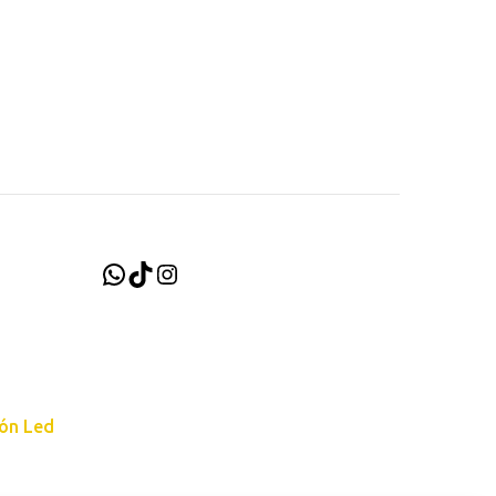
WhatsApp
TikTok
Instagram
ión Led