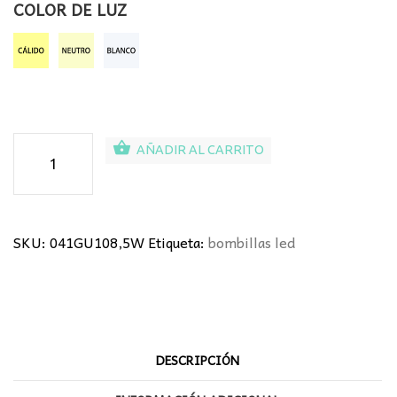
COLOR DE LUZ
BOMBILLA
AÑADIR AL CARRITO
LED
DICROICA
8,5W
GU10
SKU:
041GU108,5W
Etiqueta:
bombillas led
cantidad
DESCRIPCIÓN