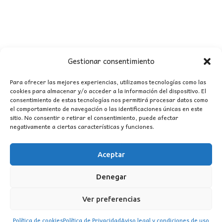
Gestionar consentimiento
Para ofrecer las mejores experiencias, utilizamos tecnologías como las
cookies para almacenar y/o acceder a la información del dispositivo. El
consentimiento de estas tecnologías nos permitirá procesar datos como
CONTACTO
el comportamiento de navegación o las identificaciones únicas en este
sitio. No consentir o retirar el consentimiento, puede afectar
negativamente a ciertas características y funciones.
MI CUENTA
Aceptar
INFORMACIÓN
WhatsApp
TikTok
Instagram
Denegar
Ver preferencias
Política de cookies
Política de Privacidad
Aviso legal y condiciones de uso