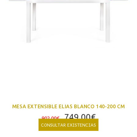
MESA EXTENSIBLE ELIAS BLANCO 140-200 CM
El
El
749,00
€
902,00
€
precio
precio
CONSULTAR EXISTENCIAS
original
actual