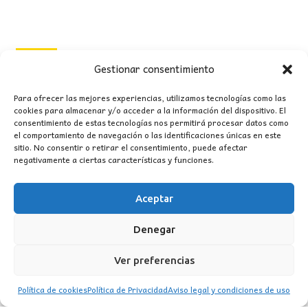
original
actual
era:
es:
202,00€.
168,00€.
OFERTA
Gestionar consentimiento
Para ofrecer las mejores experiencias, utilizamos tecnologías como las
cookies para almacenar y/o acceder a la información del dispositivo. El
consentimiento de estas tecnologías nos permitirá procesar datos como
el comportamiento de navegación o las identificaciones únicas en este
sitio. No consentir o retirar el consentimiento, puede afectar
negativamente a ciertas características y funciones.
Aceptar
Denegar
Ver preferencias
Política de cookies
Política de Privacidad
Aviso legal y condiciones de uso