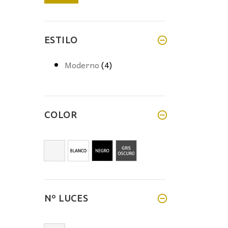
mínimo
máximo
ESTILO
Moderno
(4)
COLOR
Nº LUCES