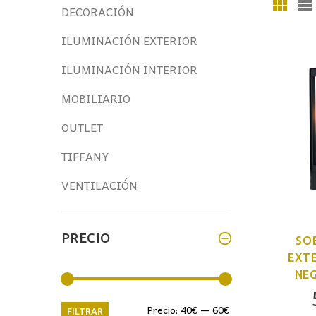
DECORACIÓN
ILUMINACIÓN EXTERIOR
ILUMINACIÓN INTERIOR
MOBILIARIO
OUTLET
TIFFANY
VENTILACIÓN
PRECIO
SO
EXT
NE
Precio
Precio
Precio:
40€
—
60€
FILTRAR