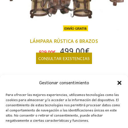
LÁMPARA RÚSTICA 6 BRAZOS
El
El
499,00
€
929,00
€
precio
precio
CONSULTAR EXISTENCIAS
original
actual
era:
es:
929,00€.
499,00€.
Gestionar consentimiento
Para ofrecer las mejores experiencias, utilizamos tecnologías como las
cookies para almacenar y/o acceder a la información del dispositivo. El
consentimiento de estas tecnologías nos permitirá procesar datos como
CONTACTO
el comportamiento de navegación o las identificaciones únicas en este
sitio. No consentir o retirar el consentimiento, puede afectar
negativamente a ciertas características y funciones.
MI CUENTA