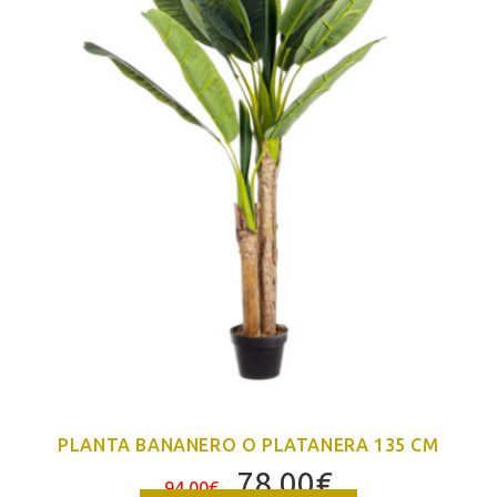
PLANTA BANANERO O PLATANERA 135 CM
El
El
78,00
€
94,00
€