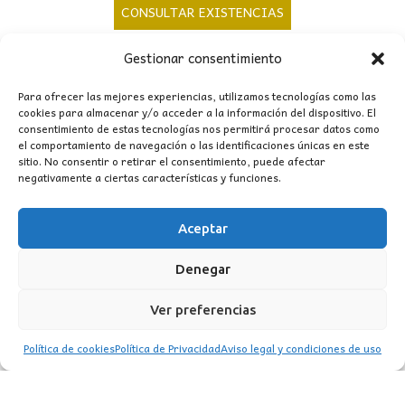
precio
precio
CONSULTAR EXISTENCIAS
original
actual
Gestionar consentimiento
era:
es:
94,00€.
78,00€.
Para ofrecer las mejores experiencias, utilizamos tecnologías como las
cookies para almacenar y/o acceder a la información del dispositivo. El
consentimiento de estas tecnologías nos permitirá procesar datos como
el comportamiento de navegación o las identificaciones únicas en este
sitio. No consentir o retirar el consentimiento, puede afectar
CONTACTO
negativamente a ciertas características y funciones.
MI CUENTA
Aceptar
INFORMACIÓN
Denegar
WhatsApp
TikTok
Instagram
Ver preferencias
Política de cookies
Política de Privacidad
Aviso legal y condiciones de uso
LUZ
Garden
© 2016 . Todos los derechos reservados.